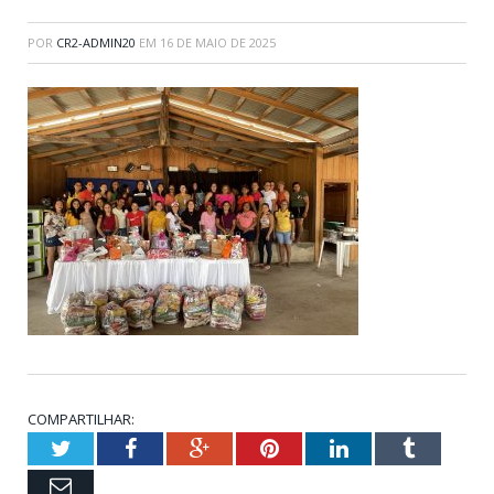
POR
CR2-ADMIN20
EM
16 DE MAIO DE 2025
COMPARTILHAR:
Twitter
Facebook
Google+
Pinterest
LinkedIn
Tumblr
Email