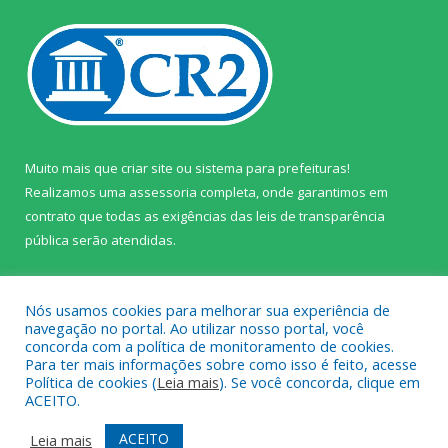
Muito mais que
criar site
ou
sistema para prefeituras
!
Realizamos uma
assessoria
completa, onde garantimos em
contrato que todas as exigências das
leis de transparência
pública
serão atendidas.
Conheça o
PNTP
e o
Radar da Transparência Pública
Nós usamos cookies para melhorar sua experiência de
navegação no portal. Ao utilizar nosso portal, você
concorda com a política de monitoramento de cookies.
Para ter mais informações sobre como isso é feito, acesse
Política de cookies (
Leia mais
). Se você concorda, clique em
Todos os direitos reservados a Câmara Municipal de Prainha.
ACEITO.
Mapa do Site
Acessar Área Administrativa
ACEITO
Leia mais