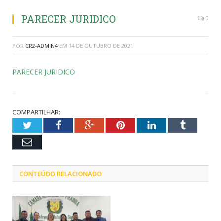
PARECER JURIDICO
0
POR
CR2-ADMIN4
EM
14 DE OUTUBRO DE 2021
PARECER JURIDICO
COMPARTILHAR:
Twitter
Facebook
Google+
Pinterest
LinkedIn
Tumblr
Email
CONTEÚDO RELACIONADO