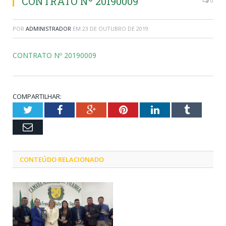
CONTRATO Nº 20190009
0
POR
ADMINISTRADOR
EM
23 DE OUTUBRO DE 2019
CONTRATO Nº 20190009
COMPARTILHAR:
Twitter
Facebook
Google+
Pinterest
LinkedIn
Tumblr
Email
CONTEÚDO RELACIONADO