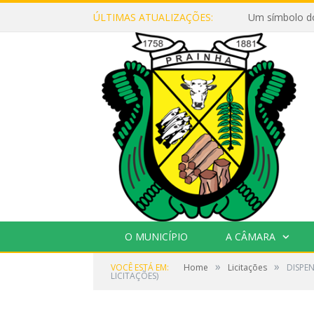
ÚLTIMAS ATUALIZAÇÕES:
Um símbolo d
O MUNICÍPIO
A CÂMARA
»
»
VOCÊ ESTÁ EM:
Home
Licitações
DISPEN
LICITAÇÕES)