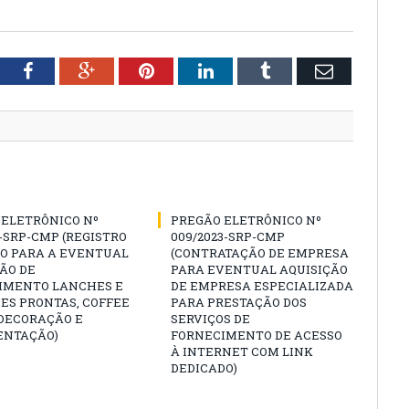
tter
Facebook
Google+
Pinterest
LinkedIn
Tumblr
Email
 ELETRÔNICO Nº
PREGÃO ELETRÔNICO Nº
3-SRP-CMP (REGISTRO
009/2023-SRP-CMP
ÇO PARA A EVENTUAL
(CONTRATAÇÃO DE EMPRESA
ÃO DE
PARA EVENTUAL AQUISIÇÃO
IMENTO LANCHES E
DE EMPRESA ESPECIALIZADA
ES PRONTAS, COFFEE
PARA PRESTAÇÃO DOS
 DECORAÇÃO E
SERVIÇOS DE
NTAÇÃO)
FORNECIMENTO DE ACESSO
À INTERNET COM LINK
DEDICADO)