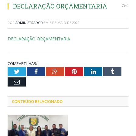
DECLARAÇÃO ORÇAMENTARIA
0
POR
ADMINISTRADOR
EM
5 DE MAIO DE 2020
DECLARAÇÃO ORÇAMENTARIA
COMPARTILHAR:
Twitter
Facebook
Google+
Pinterest
LinkedIn
Tumblr
Email
CONTEÚDO RELACIONADO