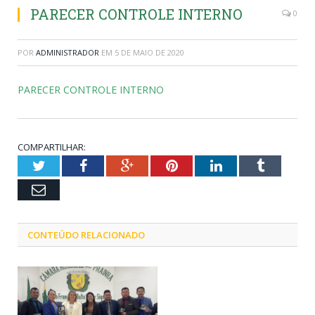
PARECER CONTROLE INTERNO
0
POR
ADMINISTRADOR
EM
5 DE MAIO DE 2020
PARECER CONTROLE INTERNO
COMPARTILHAR:
Twitter
Facebook
Google+
Pinterest
LinkedIn
Tumblr
Email
CONTEÚDO RELACIONADO