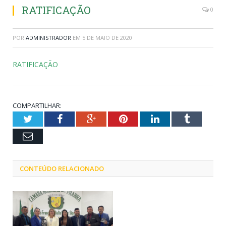
RATIFICAÇÃO
0
POR
ADMINISTRADOR
EM
5 DE MAIO DE 2020
RATIFICAÇÃO
COMPARTILHAR:
Twitter
Facebook
Google+
Pinterest
LinkedIn
Tumblr
Email
CONTEÚDO RELACIONADO