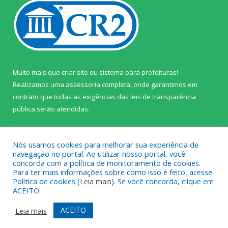
Muito mais que
criar site
ou
sistema para prefeituras
!
Realizamos uma
assessoria
completa, onde garantimos em
contrato que todas as exigências das
leis de transparência
pública
serão atendidas.
Conheça o
PNTP
e o
Radar da Transparência Pública
Nós usamos cookies para melhorar sua experiência de
navegação no portal. Ao utilizar nosso portal, você
concorda com a política de monitoramento de cookies.
Para ter mais informações sobre como isso é feito, acesse
Política de cookies (
Leia mais
). Se você concorda, clique em
Todos os direitos reservados a Câmara Municipal de Prainha.
ACEITO.
Mapa do Site
Acessar Área Administrativa
ACEITO
Leia mais
Acessar Webmail