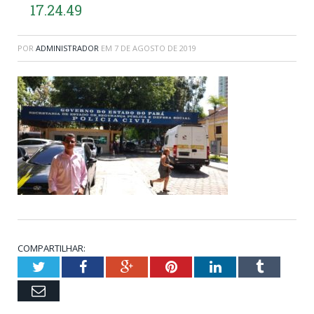
17.24.49
POR
ADMINISTRADOR
EM
7 DE AGOSTO DE 2019
COMPARTILHAR:
Twitter
Facebook
Google+
Pinterest
LinkedIn
Tumblr
Email