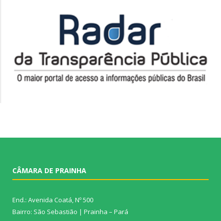
CÂMARA DE PRAINHA
End.: Avenida Coatá, Nº 500
Bairro: São Sebastião | Prainha – Pará