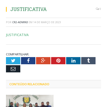
JUSTIFICATIVA
0
POR
CR2-ADMIN3
EM
14 DE MARÇO DE 2023
JUSTIFICATIVA
COMPARTILHAR:
Twitter
Facebook
Google+
Pinterest
LinkedIn
Tumblr
Email
CONTEÚDO RELACIONADO