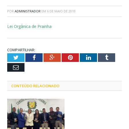
POR
ADMINISTRADOR
EM
6 DE MAIO DE 2019
Lei Orgânica de Prainha
COMPARTILHAR:
Twitter
Facebook
Google+
Pinterest
LinkedIn
Tumblr
Email
CONTEÚDO RELACIONADO