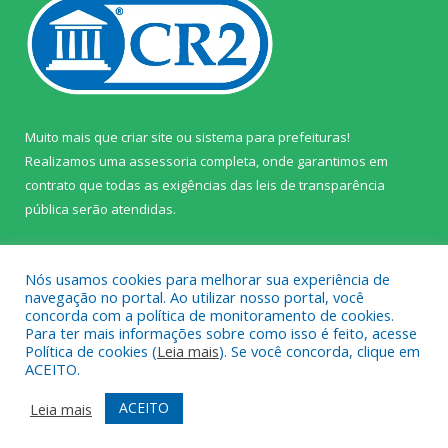
Muito mais que
criar site
ou
sistema para prefeituras
!
Realizamos uma
assessoria
completa, onde garantimos em
contrato que todas as exigências das
leis de transparência
pública
serão atendidas.
Conheça o
PNTP
e o
Radar da Transparência Pública
Nós usamos cookies para melhorar sua experiência de
navegação no portal. Ao utilizar nosso portal, você
concorda com a política de monitoramento de cookies.
Para ter mais informações sobre como isso é feito, acesse
Política de cookies (
Leia mais
). Se você concorda, clique em
Todos os direitos reservados a Câmara Municipal de Prainha.
ACEITO.
Mapa do Site
Acessar Área Administrativa
ACEITO
Leia mais
Acessar Webmail