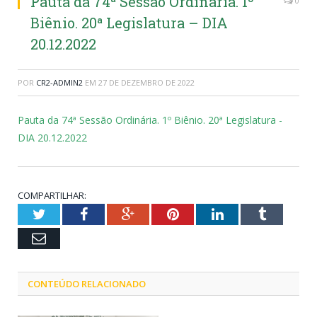
Pauta da 74ª Sessão Ordinária. 1º
0
Biênio. 20ª Legislatura – DIA
20.12.2022
POR
CR2-ADMIN2
EM
27 DE DEZEMBRO DE 2022
Pauta da 74ª Sessão Ordinária. 1º Biênio. 20ª Legislatura -
DIA 20.12.2022
COMPARTILHAR:
Twitter
Facebook
Google+
Pinterest
LinkedIn
Tumblr
Email
CONTEÚDO RELACIONADO