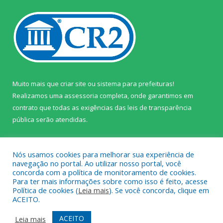
Muito mais que
criar site
ou
sistema para prefeituras
!
Realizamos uma
assessoria
completa, onde garantimos em
contrato que todas as exigências das
leis de transparência
pública
serão atendidas.
Conheça o
PNTP
e o
Radar da Transparência Pública
Nós usamos cookies para melhorar sua experiência de
navegação no portal. Ao utilizar nosso portal, você
concorda com a política de monitoramento de cookies.
Para ter mais informações sobre como isso é feito, acesse
Política de cookies (
Leia mais
). Se você concorda, clique em
Todos os direitos reservados a Câmara Municipal de Prainha.
ACEITO.
Mapa do Site
Acessar Área Administrativa
ACEITO
Leia mais