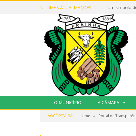
ÚLTIMAS ATUALIZAÇÕES:
Um símbolo d
O MUNICÍPIO
A CÂMARA
»
VOCÊ ESTÁ EM:
Home
Portal da Transparên