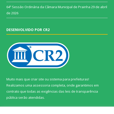
64ª Sessão Ordinária da Câmara Municipal de Prainha
29 de abril
de 2026
DESENVOLVIDO POR CR2
Muito mais que
criar site
ou
sistema para prefeituras
!
Realizamos uma
assessoria
completa, onde garantimos em
contrato que todas as exigências das
leis de transparência
pública
serão atendidas.
Conheça o
PNTP
e o
Radar da Transparência Pública