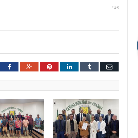
0
tter
Facebook
Google+
Pinterest
LinkedIn
Tumblr
Email