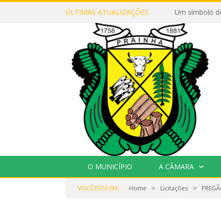
ÚLTIMAS ATUALIZAÇÕES:
Um símbolo d
O MUNICÍPIO
A CÂMARA
»
»
VOCÊ ESTÁ EM:
Home
Licitações
PREGÃO