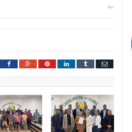
0
tter
Facebook
Google+
Pinterest
LinkedIn
Tumblr
Email