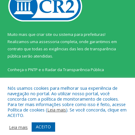
Muito mais que
criar site
ou
sistema para prefeituras
!
Realizamos uma
assessoria
completa, onde garantimos em
contrato que todas as exigências das
leis de transparência
pública
serão atendidas.
Conheça o
PNTP
e o
Radar da Transparência Pública
Nós usamos cookies para melhorar sua experiência de
navegação no portal. Ao utilizar nosso portal, você
concorda com a política de monitoramento de cookies.
Todos os direitos reservados a Câmara Municipal de Prainha.
Para ter mais informações sobre como isso é feito, acesse
Política de cookies (
Leia mais
). Se você concorda, clique em
ACEITO.
Mapa do Site
Acessar Área Administrativa
Acessar Webmail
ACEITO
Leia mais