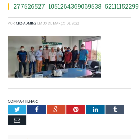
277526527_1051264369069538_5211115229
POR
CR2-ADMIN2
EM
30 DE MARÇO DE 2022
COMPARTILHAR:
Twitter
Facebook
Google+
Pinterest
LinkedIn
Tumblr
Email