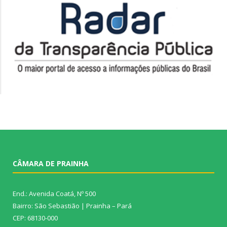
CÂMARA DE PRAINHA
End.: Avenida Coatá, Nº 500
Bairro: São Sebastião | Prainha – Pará
CEP: 68130-000