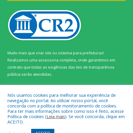
Muito mais que
criar site
ou
sistema para prefeituras
!
Realizamos uma
assessoria
completa, onde garantimos em
contrato que todas as exigências das
leis de transparência
pública
serão atendidas.
Conheça o
PNTP
e o
Radar da Transparência Pública
Nós usamos cookies para melhorar sua experiência de
navegação no portal. Ao utilizar nosso portal, você
concorda com a política de monitoramento de cookies.
Para ter mais informações sobre como isso é feito, acesse
Política de cookies (
Leia mais
). Se você concorda, clique em
Todos os direitos reservados a Câmara Municipal de Prainha.
ACEITO.
Mapa do Site
Acessar Área Administrativa