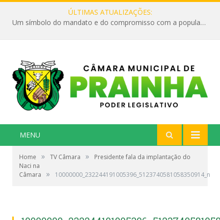
ÚLTIMAS ATUALIZAÇÕES:
Um símbolo do mandato e do compromisso com a população
MENU
»
»
Home
TV Câmara
Presidente fala da implantação do
Naci na
»
Câmara
10000000_232244191005396_5123740581058350914_n