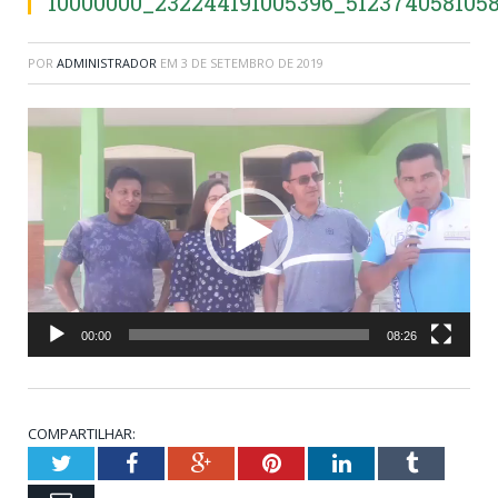
10000000_232244191005396_512374058105
POR
ADMINISTRADOR
EM
3 DE SETEMBRO DE 2019
Tocador
de
vídeo
00:00
08:26
COMPARTILHAR:
Twitter
Facebook
Google+
Pinterest
LinkedIn
Tumblr