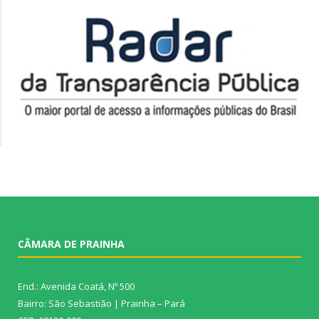
CÂMARA DE PRAINHA
End.: Avenida Coatá, Nº 500
Bairro: São Sebastião | Prainha – Pará