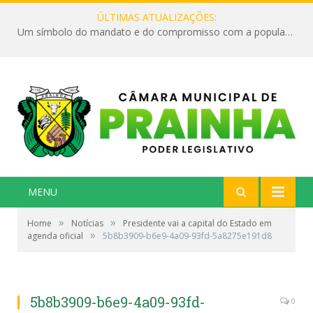
ÚLTIMAS ATUALIZAÇÕES:
Um símbolo do mandato e do compromisso com a população
MENU
»
»
Home
Notícias
Presidente vai a capital do Estado em
»
agenda oficial
5b8b3909-b6e9-4a09-93fd-5a8275e191d8
5b8b3909-b6e9-4a09-93fd-
0