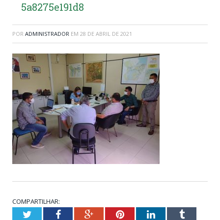
5a8275e191d8
POR
ADMINISTRADOR
EM
28 DE ABRIL DE 2021
COMPARTILHAR:
Twitter
Facebook
Google+
Pinterest
LinkedIn
Tumblr