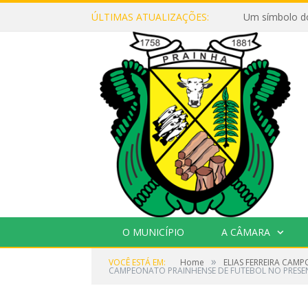
ÚLTIMAS ATUALIZAÇÕES:
Um símbolo d
O MUNICÍPIO
A CÂMARA
»
VOCÊ ESTÁ EM:
Home
ELIAS FERREIRA CAMP
CAMPEONATO PRAINHENSE DE FUTEBOL NO PRESEN