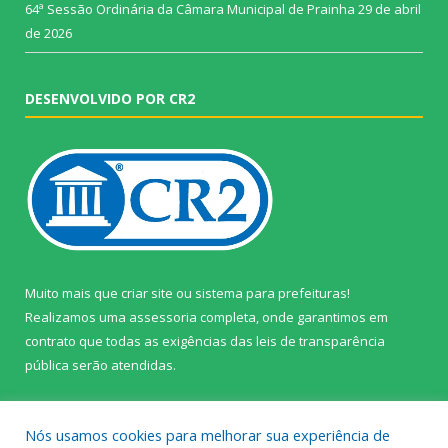
64ª Sessão Ordinária da Câmara Municipal de Prainha
29 de abril
de 2026
DESENVOLVIDO POR CR2
Muito mais que
criar site
ou
sistema para prefeituras
!
Realizamos uma
assessoria
completa, onde garantimos em
contrato que todas as exigências das
leis de transparência
pública
serão atendidas.
Conheça o
PNTP
e o
Radar da Transparência Pública
Nós usamos cookies para melhorar sua experiência de