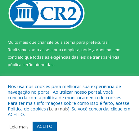
Muito mais que
criar site
ou
sistema para prefeituras
!
Realizamos uma
assessoria
completa, onde garantimos em
contrato que todas as exigências das
leis de transparência
pública
serão atendidas.
Conheça o
PNTP
e o
Radar da Transparência Pública
Nós usamos cookies para melhorar sua experiência de
navegação no portal. Ao utilizar nosso portal, você
concorda com a política de monitoramento de cookies.
Para ter mais informações sobre como isso é feito, acesse
Política de cookies (
Leia mais
). Se você concorda, clique em
Todos os direitos reservados a Câmara Municipal de Prainha.
ACEITO.
Mapa do Site
Acessar Área Administrativa
ACEITO
Leia mais
Acessar Webmail