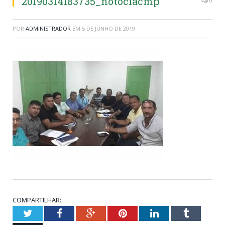
20190314183735_notociacmp
0
POR
ADMINISTRADOR
EM
5 DE JUNHO DE 2019
COMPARTILHAR:
Twitter
Facebook
Google+
Pinterest
LinkedIn
Tumblr