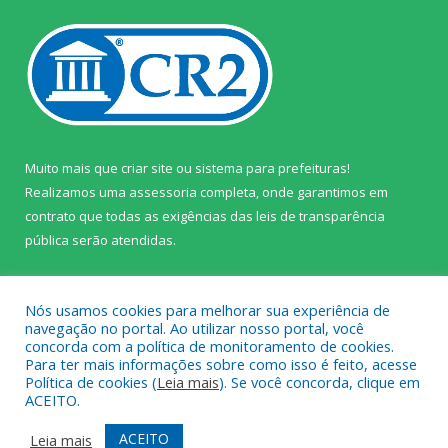
Muito mais que
criar site
ou
sistema para prefeituras
!
Realizamos uma
assessoria
completa, onde garantimos em
contrato que todas as exigências das
leis de transparência
pública
serão atendidas.
Conheça o
PNTP
e o
Radar da Transparência Pública
Nós usamos cookies para melhorar sua experiência de
navegação no portal. Ao utilizar nosso portal, você
concorda com a política de monitoramento de cookies.
Para ter mais informações sobre como isso é feito, acesse
Política de cookies (
Leia mais
). Se você concorda, clique em
Todos os direitos reservados a Câmara Municipal de Prainha.
ACEITO.
Mapa do Site
Acessar Área Administrativa
ACEITO
Leia mais