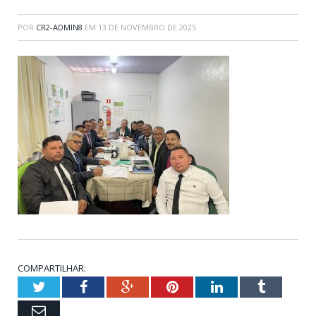
POR
CR2-ADMIN8
EM
13 DE NOVEMBRO DE 2025
COMPARTILHAR:
Twitter
Facebook
Google+
Pinterest
LinkedIn
Tumblr
Email