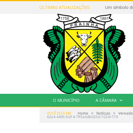
ÚLTIMAS ATUALIZAÇÕES:
Um símbolo d
O MUNICÍPIO
A CÂMARA
»
»
VOCÊ ESTÁ EM:
Home
Notícias
Vereador
62e4-4495-bd14-7ff3a3db025d-1024×779