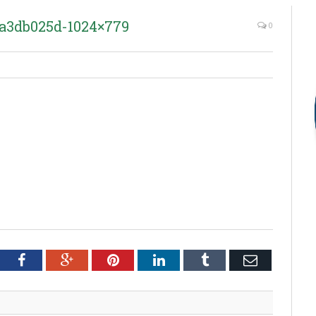
3a3db025d-1024×779
0
tter
Facebook
Google+
Pinterest
LinkedIn
Tumblr
Email