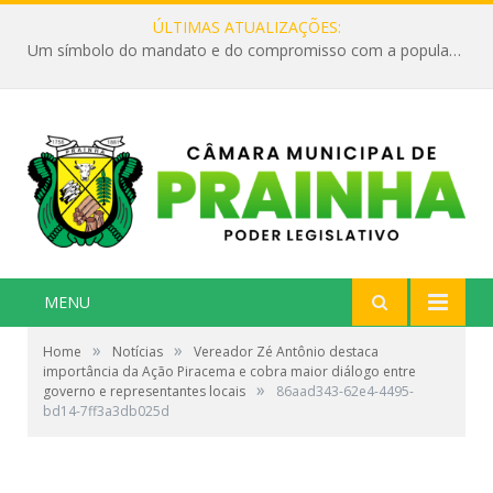
ÚLTIMAS ATUALIZAÇÕES:
Um símbolo do mandato e do compromisso com a população
MENU
»
»
Home
Notícias
Vereador Zé Antônio destaca
importância da Ação Piracema e cobra maior diálogo entre
»
governo e representantes locais
86aad343-62e4-4495-
bd14-7ff3a3db025d