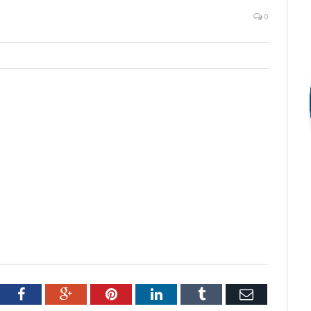
0
tter
Facebook
Google+
Pinterest
LinkedIn
Tumblr
Email