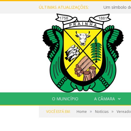
ÚLTIMAS ATUALIZAÇÕES:
Um símbolo d
O MUNICÍPIO
A CÂMARA
»
»
VOCÊ ESTÁ EM:
Home
Notícias
Vereador