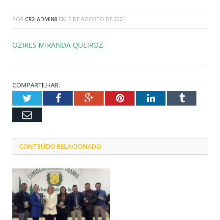
POR
CR2-ADMIN8
EM
5 DE AGOSTO DE 2024
OZIRES MIRANDA QUEIROZ
COMPARTILHAR:
Twitter
Facebook
Google+
Pinterest
LinkedIn
Tumblr
Email
CONTEÚDO RELACIONADO