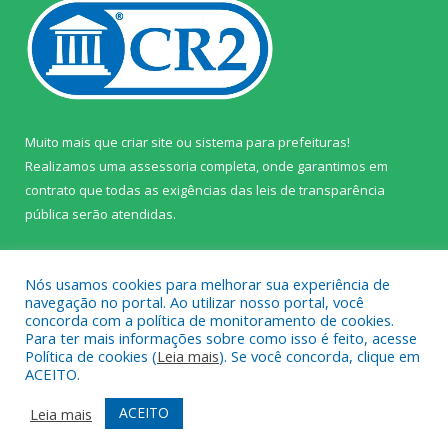
Muito mais que
criar site
ou
sistema para prefeituras
!
Realizamos uma
assessoria
completa, onde garantimos em
contrato que todas as exigências das
leis de transparência
pública
serão atendidas.
Conheça o
PNTP
e o
Radar da Transparência Pública
Nós usamos cookies para melhorar sua experiência de
navegação no portal. Ao utilizar nosso portal, você
concorda com a política de monitoramento de cookies.
Para ter mais informações sobre como isso é feito, acesse
Política de cookies (
Leia mais
). Se você concorda, clique em
Todos os direitos reservados a Câmara Municipal de Prainha.
ACEITO.
Mapa do Site
Acessar Área Administrativa
ACEITO
Leia mais
Acessar Webmail