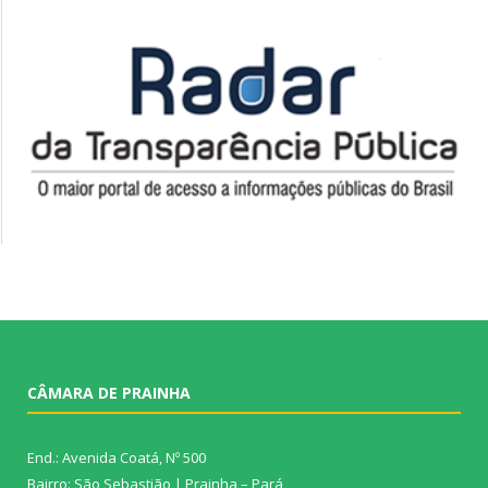
CÂMARA DE PRAINHA
End.: Avenida Coatá, Nº 500
Bairro: São Sebastião | Prainha – Pará