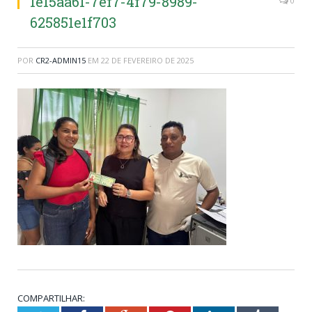
1e15aa61-7ef7-4f79-8989-
0
625851e1f703
POR
CR2-ADMIN15
EM
22 DE FEVEREIRO DE 2025
COMPARTILHAR: