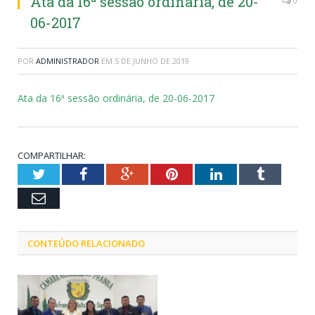
Ata da 16ª sessão ordinária, de 20-
0
06-2017
POR
ADMINISTRADOR
EM
5 DE JUNHO DE 2019
Ata da 16ª sessão ordinária, de 20-06-2017
COMPARTILHAR:
Twitter
Facebook
Google+
Pinterest
LinkedIn
Tumblr
Email
CONTEÚDO RELACIONADO