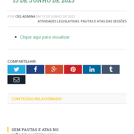
POR
CR2-ADMIN4
EM
15 DE JUNHO DE 2023
ATIVIDADES LEGISLATIVAS
,
PAUTAS E ATAS DAS SESSÕES
Clique aqui para visualizar
COMPARTILHAR:
Twitter
Facebook
Google+
Pinterest
LinkedIn
Tumblr
Email
CONTEÚDO RELACIONADO
SEM PAUTAS E ATAS NO