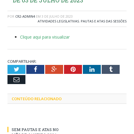
POR
CR2-ADMIN4
EM
3 DE JULHO DE 2023
ATIVIDADES LEGISLATIVAS
,
PAUTAS E ATAS DAS SESSÕES
Clique aqui para visualizar
COMPARTILHAR:
Twitter
Facebook
Google+
Pinterest
LinkedIn
Tumblr
Email
CONTEÚDO RELACIONADO
SEM PAUTAS E ATAS NO