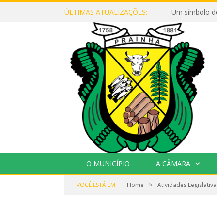
ÚLTIMAS ATUALIZAÇÕES:
Um símbolo d
O MUNICÍPIO
A CÂMARA
»
VOCÊ ESTÁ EM:
Home
Atividades Legislativa