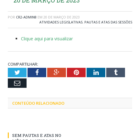
POR
CR2-ADMIN8
EM
20 DE MARÇO DE 2023
ATIVIDADES LEGISLATIVAS
,
PAUTAS E ATAS DAS SESSÕES
Clique aqui para visualizar
COMPARTILHAR:
Twitter
Facebook
Google+
Pinterest
LinkedIn
Tumblr
Email
CONTEÚDO RELACIONADO
SEM PAUTAS E ATAS NO