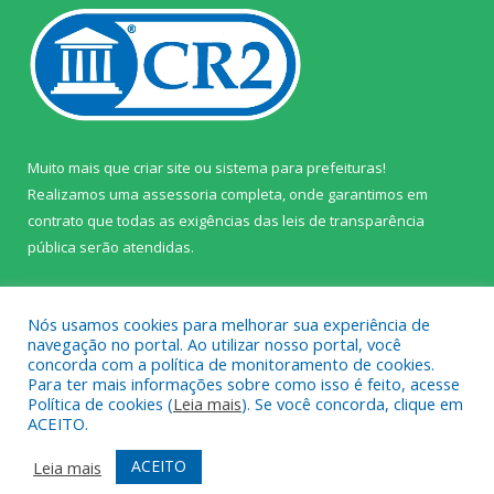
Muito mais que
criar site
ou
sistema para prefeituras
!
Realizamos uma
assessoria
completa, onde garantimos em
contrato que todas as exigências das
leis de transparência
pública
serão atendidas.
Conheça o
PNTP
e o
Radar da Transparência Pública
Nós usamos cookies para melhorar sua experiência de
navegação no portal. Ao utilizar nosso portal, você
concorda com a política de monitoramento de cookies.
Para ter mais informações sobre como isso é feito, acesse
Política de cookies (
Leia mais
). Se você concorda, clique em
Todos os direitos reservados a Câmara Municipal de Prainha.
ACEITO.
Mapa do Site
Acessar Área Administrativa
ACEITO
Leia mais
Acessar Webmail