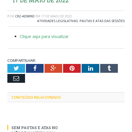
POR
CR2-ADMIN3
EM
17 DE MAIO DE 2022
ATIVIDADES LEGISLATIVAS
,
PAUTAS E ATAS DAS SESSÕES
Clique aqui para visualizar
COMPARTILHAR:
Twitter
Facebook
Google+
Pinterest
LinkedIn
Tumblr
Email
CONTEÚDO RELACIONADO
SEM PAUTAS E ATAS NO