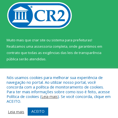
Muito mais que
criar site
ou
sistema para prefeituras
!
Realizamos uma
assessoria
completa, onde garantimos em
contrato que todas as exigências das
leis de transparência
pública
serão atendidas.
Conheça o
PNTP
e o
Radar da Transparência Pública
Nós usamos cookies para melhorar sua experiência de
navegação no portal. Ao utilizar nosso portal, você
concorda com a política de monitoramento de cookies.
Para ter mais informações sobre como isso é feito, acesse
Política de cookies (
Leia mais
). Se você concorda, clique em
Todos os direitos reservados a Câmara Municipal de Prainha.
ACEITO.
Mapa do Site
Acessar Área Administrativa
ACEITO
Leia mais
Acessar Webmail