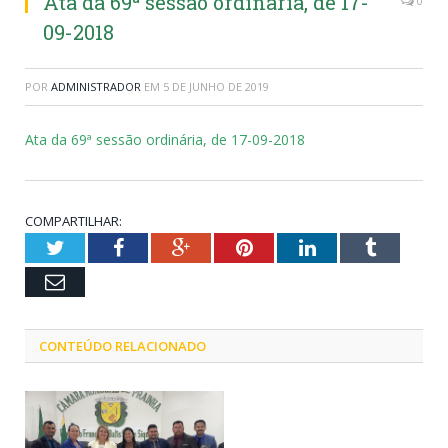
Ata da 69ª sessão ordinária, de 17-
0
09-2018
POR
ADMINISTRADOR
EM
5 DE JUNHO DE 2019
Ata da 69ª sessão ordinária, de 17-09-2018
COMPARTILHAR:
Twitter
Facebook
Google+
Pinterest
LinkedIn
Tumblr
Email
CONTEÚDO RELACIONADO