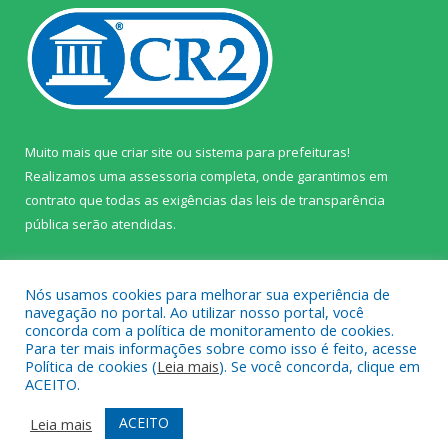
Muito mais que
criar site
ou
sistema para prefeituras
!
Realizamos uma
assessoria
completa, onde garantimos em
contrato que todas as exigências das
leis de transparência
pública
serão atendidas.
Conheça o
PNTP
e o
Radar da Transparência Pública
Nós usamos cookies para melhorar sua experiência de
navegação no portal. Ao utilizar nosso portal, você
concorda com a política de monitoramento de cookies.
Para ter mais informações sobre como isso é feito, acesse
Política de cookies (
Leia mais
). Se você concorda, clique em
Todos os direitos reservados a Câmara Municipal de Prainha.
ACEITO.
Mapa do Site
Acessar Área Administrativa
ACEITO
Leia mais
Acessar Webmail