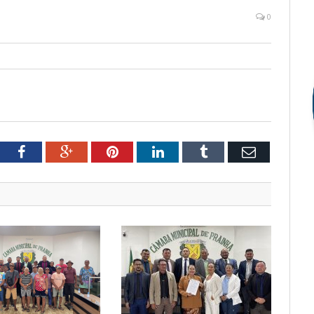
0
tter
Facebook
Google+
Pinterest
LinkedIn
Tumblr
Email