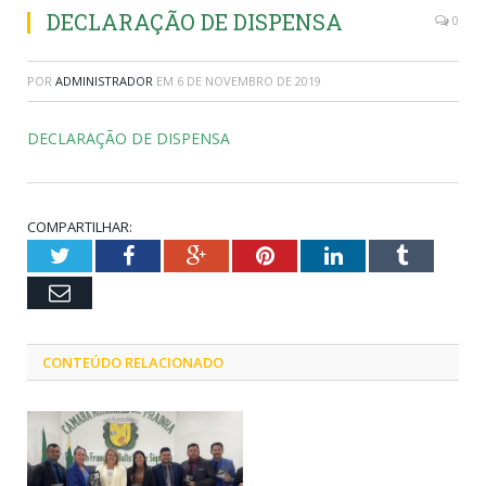
DECLARAÇÃO DE DISPENSA
0
POR
ADMINISTRADOR
EM
6 DE NOVEMBRO DE 2019
DECLARAÇÃO DE DISPENSA
COMPARTILHAR:
Twitter
Facebook
Google+
Pinterest
LinkedIn
Tumblr
Email
CONTEÚDO RELACIONADO