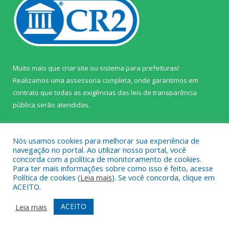
Muito mais que
criar site
ou
sistema para prefeituras
!
Realizamos uma
assessoria
completa, onde garantimos em
contrato que todas as exigências das
leis de transparência
pública
serão atendidas.
Conheça o
PNTP
e o
Radar da Transparência Pública
Nós usamos cookies para melhorar sua experiência de
navegação no portal. Ao utilizar nosso portal, você
concorda com a política de monitoramento de cookies.
Para ter mais informações sobre como isso é feito, acesse
Política de cookies (
Leia mais
). Se você concorda, clique em
Todos os direitos reservados a Câmara Municipal de Prainha.
ACEITO.
Mapa do Site
Acessar Área Administrativa
ACEITO
Leia mais
Acessar Webmail