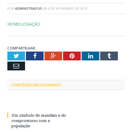
POR
ADMINISTRADOR
EM
6 DE NOVEMBRO DE 2019
HOMOLOGAÇÃO
COMPARTILHAR:
Twitter
Facebook
Google+
Pinterest
LinkedIn
Tumblr
Email
CONTEÚDO RELACIONADO
Um símbolo do mandato e do
compromisso com a
população