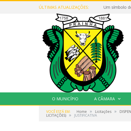
ÚLTIMAS ATUALIZAÇÕES:
Um símbolo d
O MUNICÍPIO
A CÂMARA
»
»
VOCÊ ESTÁ EM:
Home
Licitações
DISPEN
»
LICITAÇÕES)
JUSTIFICATIVA