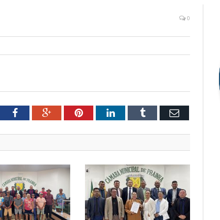
0
tter
Facebook
Google+
Pinterest
LinkedIn
Tumblr
Email