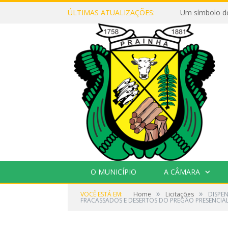
ÚLTIMAS ATUALIZAÇÕES:
Um símbolo d
O MUNICÍPIO
A CÂMARA
»
»
VOCÊ ESTÁ EM:
Home
Licitações
DISPE
FRACASSADOS E DESERTOS DO PREGÃO PRESENCIAL 