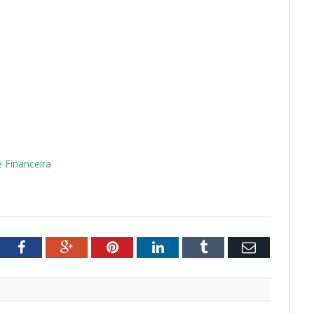
 Financeira
tter
Facebook
Google+
Pinterest
LinkedIn
Tumblr
Email