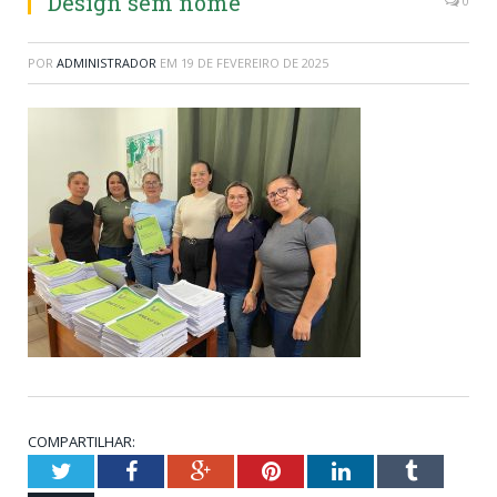
Design sem nome
0
POR
ADMINISTRADOR
EM
19 DE FEVEREIRO DE 2025
COMPARTILHAR:
Twitter
Facebook
Google+
Pinterest
LinkedIn
Tumblr