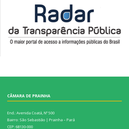
CÂMARA DE PRAINHA
End.: Avenida Coatá, Nº 500
Bairro: São Sebastião | Prainha – Pará
CEP: 68130-000