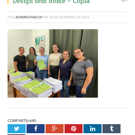
Design sem nome – Copia
0
POR
ADMINISTRADOR
EM
19 DE FEVEREIRO DE 2025
COMPARTILHAR:
Twitter
Facebook
Google+
Pinterest
LinkedIn
Tumblr