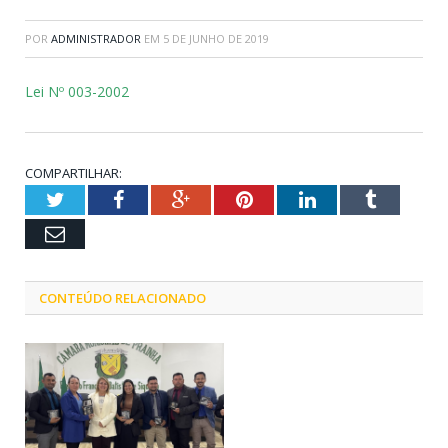
POR
ADMINISTRADOR
EM
5 DE JUNHO DE 2019
Lei Nº 003-2002
COMPARTILHAR:
Twitter
Facebook
Google+
Pinterest
LinkedIn
Tumblr
Email
CONTEÚDO RELACIONADO